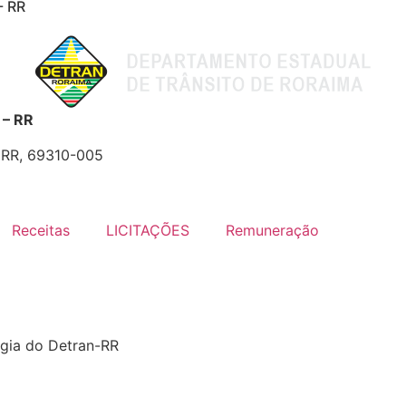
- RR
– RR
- RR, 69310-005
Receitas
LICITAÇÕES
Remuneração
ogia do Detran-RR